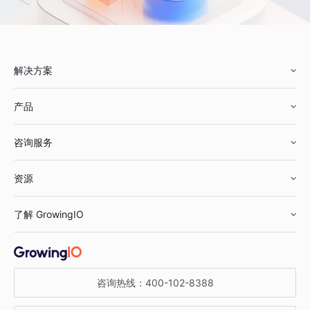
解决方案
产品
零售行业
咨询服务
美妆行业
增长分析
资源
鞋服行业
客户数据平台
咨询服务
了解 GrowingIO
汽车行业
智能运营
增长干货
金融行业
获客分析
增长公开课
关于 GrowingIO
咨询热线：
400-102-8388
私有化部署
A/B 实验
增长博客
增长大会