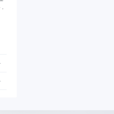
务，
。
和
解