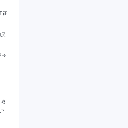
开征
的灵
增长
全域
户