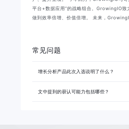
平台+数据应用”的战略组合。GrowingI
做到效率倍增、价值倍增。 未来，Growi
常见问题
增长分析产品此次入选说明了什么？
这说明 GrowingIO 在用户行为分
文中提到的获认可能力包括哪些？
营销创新相关场景中具备代表性。
主要包括全域全场景分析能力，以及用户
用户路径和增长问题。