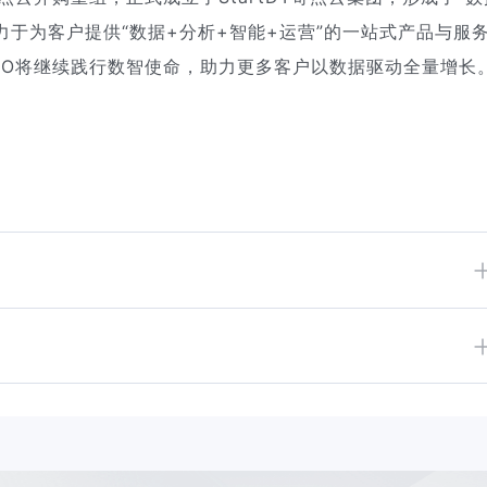
O致力于为客户提供“数据+分析+智能+运营”的一站式产品与服
ngIO将继续践行数智使命，助力更多客户以数据驱动全量增长
析和增长分析方向的产品能力获得了行业认可，尤其是在全域分析
旅程分析、增长模型扩展等升级方向，帮助企业更细致地理