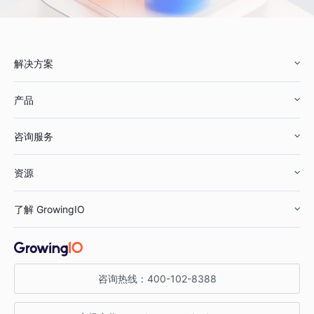
解决方案
产品
零售行业
咨询服务
美妆行业
增长分析
资源
鞋服行业
客户数据平台
咨询服务
了解 GrowingIO
汽车行业
智能运营
增长干货
金融行业
获客分析
增长公开课
关于 GrowingIO
咨询热线：
400-102-8388
私有化部署
A/B 实验
增长博客
增长大会