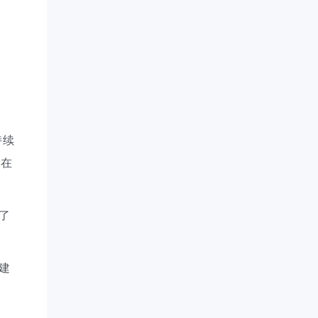
持续
并在
了
建