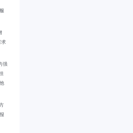
服
增
需求
的强
担
他
方
报