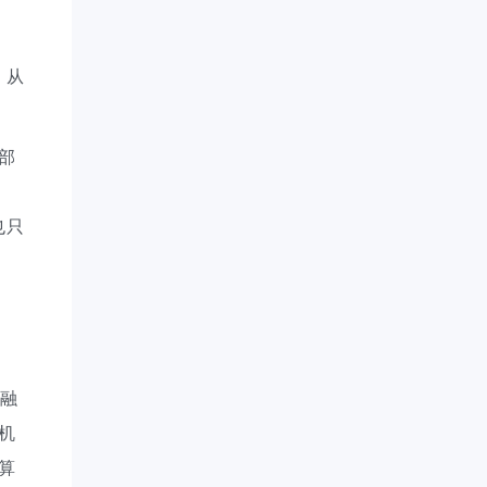
，从
部
也只
金融
机
算