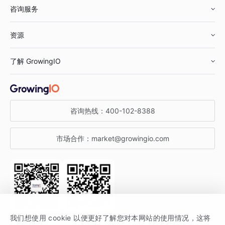
咨询服务
美妆行业
增长分析
资源
鞋服行业
客户数据平台
咨询服务
了解 GrowingIO
汽车行业
智能运营
增长干货
金融行业
获客分析
增长公开课
关于 GrowingIO
咨询热线：
400-102-8388
私有化部署
A/B 实验
增长博客
增长大会
市场合作：
market@growingio.com
渠道质量分析
产品使用文档
StartDT DAY
开发者文档
行业活动
SDK 文档
关注公众号
获取更多干货
我们想使用 cookie 以便更好了解您对本网站的使用情况，这将
场景指南