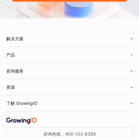
解决方案
产品
零售行业
咨询服务
美妆行业
增长分析
资源
鞋服行业
客户数据平台
咨询服务
了解 GrowingIO
汽车行业
智能运营
增长干货
金融行业
获客分析
增长公开课
关于 GrowingIO
咨询热线：
400-102-8388
私有化部署
A/B 实验