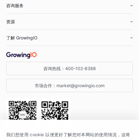
咨询服务
美妆行业
增长分析
资源
鞋服行业
客户数据平台
咨询服务
了解 GrowingIO
汽车行业
智能运营
增长干货
金融行业
获客分析
增长公开课
关于 GrowingIO
咨询热线：
400-102-8388
私有化部署
A/B 实验
增长博客
增长大会
市场合作：
market@growingio.com
渠道质量分析
产品使用文档
StartDT DAY
开发者文档
行业活动
SDK 文档
关注公众号
获取更多干货
我们想使用 cookie 以便更好了解您对本网站的使用情况，这将
场景指南