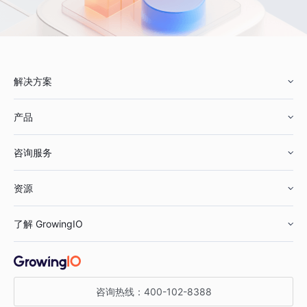
解决方案
产品
零售行业
咨询服务
美妆行业
增长分析
资源
鞋服行业
客户数据平台
咨询服务
了解 GrowingIO
汽车行业
智能运营
增长干货
金融行业
获客分析
增长公开课
关于 GrowingIO
咨询热线：
400-102-8388
私有化部署
A/B 实验
增长博客
增长大会