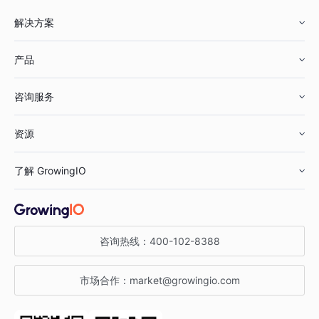
解决方案
产品
零售行业
咨询服务
美妆行业
增长分析
资源
鞋服行业
客户数据平台
咨询服务
了解 GrowingIO
汽车行业
智能运营
增长干货
金融行业
获客分析
增长公开课
关于 GrowingIO
咨询热线：
400-102-8388
私有化部署
A/B 实验
增长博客
增长大会
市场合作：
market@growingio.com
渠道质量分析
产品使用文档
StartDT DAY