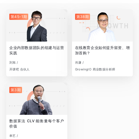
第45-1期
第38期
企业内部数据团队的组建与运营
在线教育企业如何提升留资、增
实践
加首购？
刘旭 /
肖谦 /
开课吧 合伙人
GrowingIO 商业数据分析师
第3期
数据算法 CLV 能衡量每个客户
价值
单艺 /