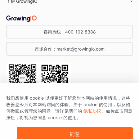
了解 GrowingIO
汽车行业
智能运营
增长干货
金融行业
获客分析
增长公开课
关于 GrowingIO
咨询热线：
400-102-8388
私有化部署
A/B 实验
增长博客
增长大会
市场合作：
market@growingio.com
渠道质量分析
产品使用文档
StartDT DAY
开发者文档
行业活动
SDK 文档
关注公众号
获取更多干货
我们想使用 cookie 以便更好了解您对本网站的使用情况，这将
场景指南
改善您今后对本网站访问的体验。关于 cookie 的使用，以及如
GrowingIO 是专注于数据智能分析与增长的品牌，核心平台为 GrowingIO
何撤回或管理您的同意，请详见我们的
隐私协议
。如你点击同意
按钮，将视为您同意 cookie 的使用。
分析云。
版权所有 © 北京易数科技有限公司
SDK相关说明
京ICP备15038330号
同意
京公网安备 11010502037228号
法律声明及隐私条款