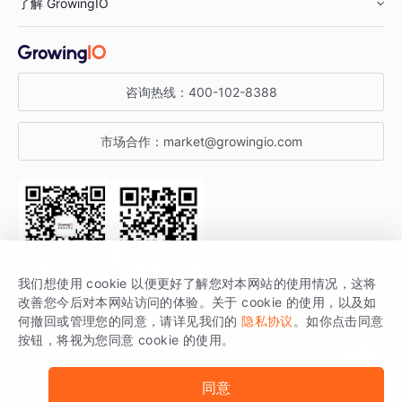
了解 GrowingIO
汽车行业
智能运营
增长干货
金融行业
获客分析
增长公开课
关于 GrowingIO
咨询热线：
400-102-8388
私有化部署
A/B 实验
增长博客
增长大会
市场合作：
market@growingio.com
渠道质量分析
产品使用文档
StartDT DAY
开发者文档
行业活动
SDK 文档
关注公众号
获取更多干货
我们想使用 cookie 以便更好了解您对本网站的使用情况，这将
场景指南
改善您今后对本网站访问的体验。关于 cookie 的使用，以及如
GrowingIO 是专注于数据智能分析与增长的品牌，核心平台为 GrowingIO
何撤回或管理您的同意，请详见我们的
隐私协议
。如你点击同意
按钮，将视为您同意 cookie 的使用。
分析云。
版权所有 © 北京易数科技有限公司
SDK相关说明
京ICP备15038330号
同意
京公网安备 11010502037228号
法律声明及隐私条款