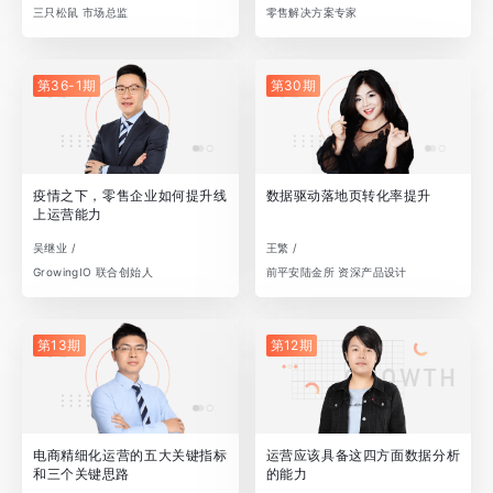
三只松鼠 市场总监
零售解决方案专家
第36-1期
第30期
疫情之下，零售企业如何提升线
数据驱动落地页转化率提升
上运营能力
吴继业 /
王繁 /
GrowingIO 联合创始人
前平安陆金所 资深产品设计
第13期
第12期
电商精细化运营的五大关键指标
运营应该具备这四方面数据分析
和三个关键思路
的能力