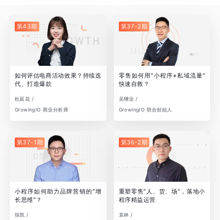
第43期
第37-2期
如何评估电商活动效果？持续迭
零售如何用“小程序+私域流量”
代、打造爆款
快速自救？
杜延花 /
吴继业 /
GrowingIO 商业分析师
GrowingIO 联合创始人
第37-1期
第36-2期
小程序如何助力品牌营销的“增
重塑零售“人、货、场”，落地小
长思维”？
程序精益运营
徐凯 /
袁林 /