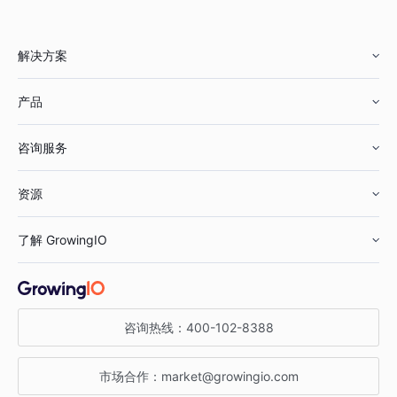
解决方案
产品
零售行业
咨询服务
美妆行业
增长分析
资源
鞋服行业
客户数据平台
咨询服务
了解 GrowingIO
汽车行业
智能运营
增长干货
金融行业
获客分析
增长公开课
关于 GrowingIO
咨询热线：
400-102-8388
私有化部署
A/B 实验
增长博客
增长大会
市场合作：
market@growingio.com
渠道质量分析
产品使用文档
StartDT DAY