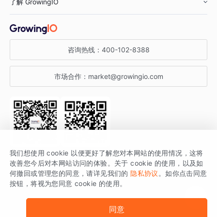
了解 GrowingIO
汽车行业
智能运营
增长干货
金融行业
获客分析
增长公开课
关于 GrowingIO
咨询热线：
400-102-8388
私有化部署
A/B 实验
增长博客
增长大会
市场合作：
market@growingio.com
渠道质量分析
产品使用文档
StartDT DAY
开发者文档
行业活动
SDK 文档
关注公众号
获取更多干货
我们想使用 cookie 以便更好了解您对本网站的使用情况，这将
场景指南
改善您今后对本网站访问的体验。关于 cookie 的使用，以及如
GrowingIO 是专注于数据智能分析与增长的品牌，核心平台为 GrowingIO
何撤回或管理您的同意，请详见我们的
隐私协议
。如你点击同意
按钮，将视为您同意 cookie 的使用。
分析云。
版权所有 © 北京易数科技有限公司
SDK相关说明
京ICP备15038330号
同意
京公网安备 11010502037228号
法律声明及隐私条款