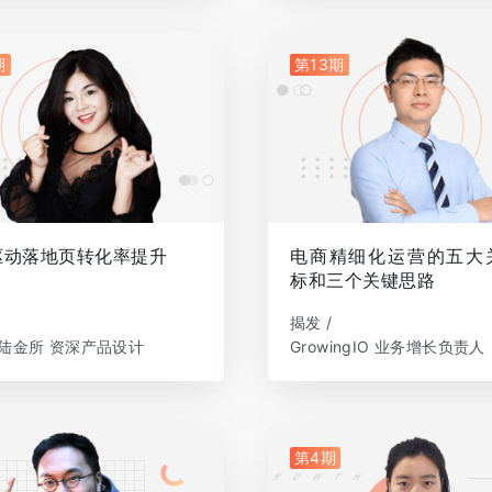
期
第13期
驱动落地页转化率提升
电商精细化运营的五大
标和三个关键思路
揭发 /
陆金所 资深产品设计
GrowingIO 业务增长负责人
第4期