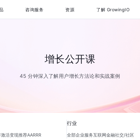
品
咨询服务
资源
了解 GrowingIO
增长公开课
45 分钟深入了解用户增长方法论和实战案例
行业
存
激活
变现
推荐
AARRR
全部
企业服务
互联网金融
社交/社区