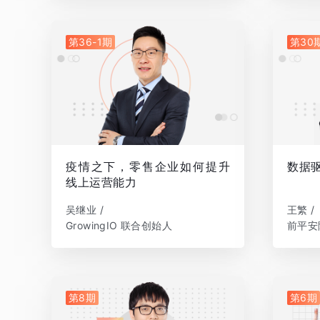
第36-1期
第30
疫情之下，零售企业如何提升
数据
线上运营能力
吴继业 /
王繁 /
GrowingIO 联合创始人
前平安
第8期
第6期