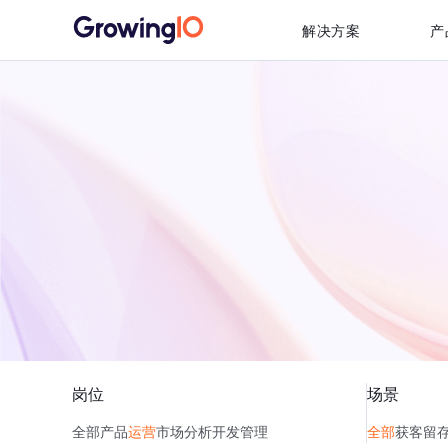
解决方案
产
岗位
场景
全部
产品
运营
市场
分析
开发
管理
全部
获客
留