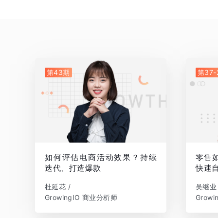
第43期
第37-
如何评估电商活动效果？持续
零售如
迭代、打造爆款
快速
杜延花 /
吴继业 
GrowingIO 商业分析师
Grow