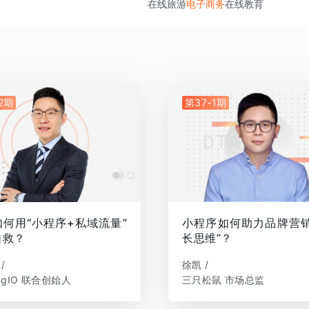
在线旅游
电子商务
在线教育
2期
第37-1期
何用“小程序+私域流量”
小程序如何助力品牌营销
自救？
长思维”？
/
徐凯 /
ingIO 联合创始人
三只松鼠 市场总监