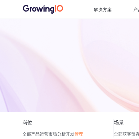
解决方案
产
岗位
场景
全部
产品
运营
市场
分析
开发
管理
全部
获客
留