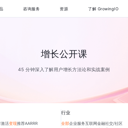
品
咨询服务
资源
了解 GrowingIO
增长公开课
45 分钟深入了解用户增长方法论和实战案例
行业
存
激活
变现
推荐
AARRR
全部
企业服务
互联网金融
社交/社区