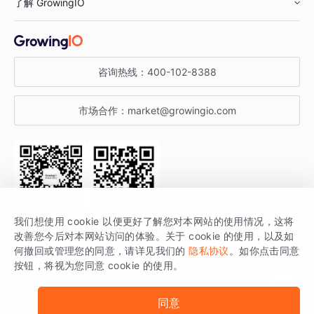
了解 GrowingIO
汽车行业
智能运营
增长干货
金融行业
获客分析
增长公开课
关于 GrowingIO
咨询热线：
400-102-8388
私有化部署
A/B 实验
增长博客
增长大会
市场合作：
market@growingio.com
渠道质量分析
产品使用文档
StartDT DAY
开发者文档
行业活动
SDK 文档
关注公众号
获取更多干货
我们想使用 cookie 以便更好了解您对本网站的使用情况，这将
场景指南
改善您今后对本网站访问的体验。关于 cookie 的使用，以及如
GrowingIO 是专注于数据智能分析与增长的品牌，核心平台为 GrowingIO
何撤回或管理您的同意，请详见我们的
隐私协议
。如你点击同意
按钮，将视为您同意 cookie 的使用。
分析云。
版权所有 © 北京易数科技有限公司
SDK相关说明
京ICP备15038330号
同意
京公网安备 11010502037228号
法律声明及隐私条款