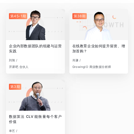
第45-1期
第38期
企业内部数据团队的组建与运营
在线教育企业如何提升留资、增
实践
加首购？
刘旭 /
肖谦 /
开课吧 合伙人
GrowingIO 商业数据分析师
第3期
数据算法 CLV 能衡量每个客户
价值
单艺 /