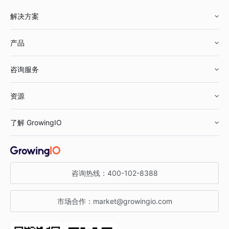
解决方案
产品
零售行业
咨询服务
美妆行业
增长分析
资源
鞋服行业
客户数据平台
咨询服务
了解 GrowingIO
汽车行业
智能运营
增长干货
金融行业
获客分析
增长公开课
关于 GrowingIO
咨询热线：
400-102-8388
私有化部署
A/B 实验
增长博客
增长大会
市场合作：
market@growingio.com
渠道质量分析
产品使用文档
StartDT DAY