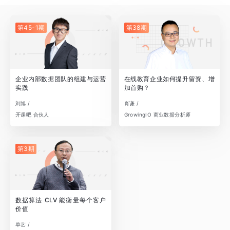
第45-1期
第38期
企业内部数据团队的组建与运营
在线教育企业如何提升留资、增
实践
加首购？
刘旭 /
肖谦 /
开课吧 合伙人
GrowingIO 商业数据分析师
第3期
数据算法 CLV 能衡量每个客户
价值
单艺 /