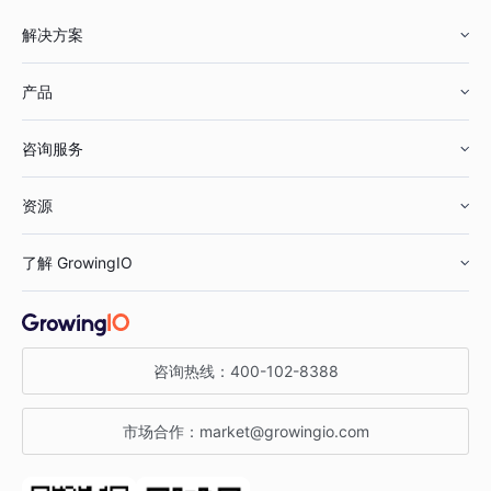
解决方案
产品
零售行业
咨询服务
美妆行业
增长分析
资源
鞋服行业
客户数据平台
咨询服务
了解 GrowingIO
汽车行业
智能运营
增长干货
金融行业
获客分析
增长公开课
关于 GrowingIO
咨询热线：
400-102-8388
私有化部署
A/B 实验
增长博客
增长大会
市场合作：
market@growingio.com
渠道质量分析
产品使用文档
StartDT DAY