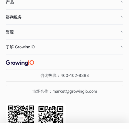
产品
零售行业
咨询服务
美妆行业
增长分析
资源
鞋服行业
客户数据平台
咨询服务
了解 GrowingIO
汽车行业
智能运营
增长干货
金融行业
获客分析
增长公开课
关于 GrowingIO
咨询热线：
400-102-8388
私有化部署
A/B 实验
增长博客
增长大会
市场合作：
market@growingio.com
渠道质量分析
产品使用文档
StartDT DAY
开发者文档
行业活动
SDK 文档