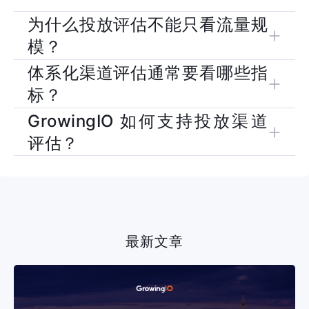
为什么投放评估不能只看流量规
模？
体系化渠道评估通常要看哪些指
流量规模只能说明渠道带来了多少访问或用户，不能说明这些用
标？
户是否有兴趣、是否转化、是否带来营收贡献。
GrowingIO 如何支持投放渠道
通常要同时看用户量、互动深度、转化率、订单贡献、ROI 和后
评估？
续留存等指标，才能判断渠道是否真正高价值。
GrowingIO 可帮助团队打通广告来源、站内行为和后续转化数
据，让市场团队从渠道质量和业务结果两个层面评估投放效果。
最新文章