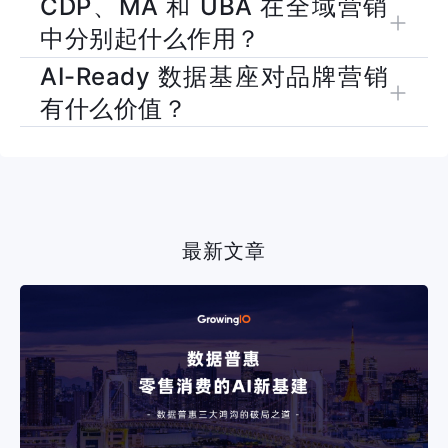
CDP、MA 和 UBA 在全域营销
因为消费者旅程已经跨越官网商城、线下门店、三方电商、私域
中分别起什么作用？
和内容平台，传统分散系统难以形成统一客户视图，也难以支撑
个性化沟通和精准增长决策。
AI-Ready 数据基座对品牌营销
CDP 负责整合多源数据、建立 OneID 和客户画像；MA 负责基
有什么价值？
于标签和事件自动触达用户；UBA 负责衡量行为路径、活动效
果和转化归因，三者共同形成分析到运营的闭环。
AI-Ready 数据基座能把客户身份、标签语义和行为链路标准
化，让品牌后续更容易接入 AI 工具、训练客户模型，并在预测
复购、识别流失和生成个性化策略时获得更稳定的数据基础。
最新文章