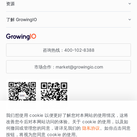
资源
鞋服行业
客户数据平台
咨询服务
了解 GrowingIO
汽车行业
智能运营
增长干货
金融行业
获客分析
增长公开课
关于 GrowingIO
咨询热线：
400-102-8388
私有化部署
A/B 实验
增长博客
增长大会
市场合作：
market@growingio.com
渠道质量分析
产品使用文档
StartDT DAY
开发者文档
行业活动
SDK 文档
关注公众号
获取更多干货
我们想使用 cookie 以便更好了解您对本网站的使用情况，这将
场景指南
改善您今后对本网站访问的体验。关于 cookie 的使用，以及如
GrowingIO 是专注于数据智能分析与增长的品牌，核心平台为 GrowingIO
何撤回或管理您的同意，请详见我们的
隐私协议
。如你点击同意
按钮，将视为您同意 cookie 的使用。
分析云。