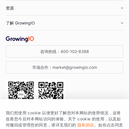
资源
鞋服行业
客户数据平台
咨询服务
了解 GrowingIO
汽车行业
智能运营
增长干货
金融行业
获客分析
增长公开课
关于 GrowingIO
咨询热线：
400-102-8388
私有化部署
A/B 实验
增长博客
增长大会
市场合作：
market@growingio.com
渠道质量分析
产品使用文档
StartDT DAY
开发者文档
行业活动
SDK 文档
关注公众号
获取更多干货
我们想使用 cookie 以便更好了解您对本网站的使用情况，这将
场景指南
改善您今后对本网站访问的体验。关于 cookie 的使用，以及如
GrowingIO 是专注于数据智能分析与增长的品牌，核心平台为 GrowingIO
何撤回或管理您的同意，请详见我们的
隐私协议
。如你点击同意