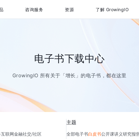
品
咨询服务
资源
了解 GrowingIO
电子书下载中心
GrowingIO 所有关于「增长」的电子书，都在这里
主题
务
互联网金融
社交/社区
全部
电子书
白皮书
公开课讲义
研究报