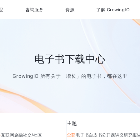
品
咨询服务
资源
了解 GrowingIO
电子书下载中心
GrowingIO 所有关于「增长」的电子书，都在这里
主题
务
互联网金融
社交/社区
全部
电子书
白皮书
公开课讲义
研究报