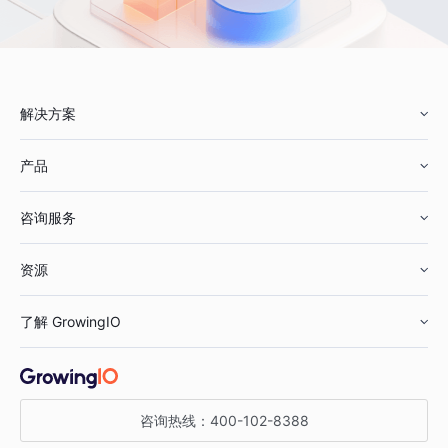
解决方案
产品
零售行业
咨询服务
美妆行业
增长分析
资源
鞋服行业
客户数据平台
咨询服务
了解 GrowingIO
汽车行业
智能运营
增长干货
金融行业
获客分析
增长公开课
关于 GrowingIO
咨询热线：
400-102-8388
私有化部署
A/B 实验
增长博客
增长大会