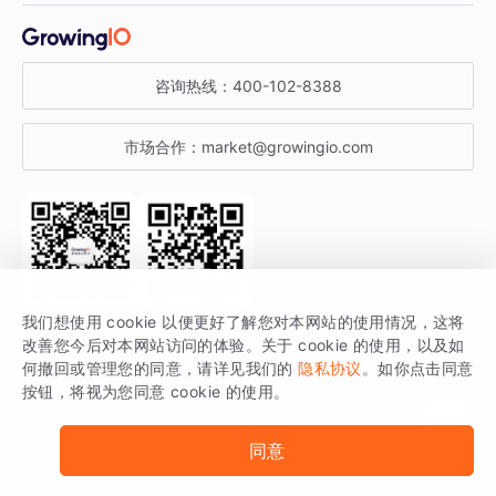
金融行业
获客分析
增长公开课
关于 GrowingIO
咨询热线：
400-102-8388
私有化部署
A/B 实验
增长博客
增长大会
市场合作：
market@growingio.com
渠道质量分析
产品使用文档
StartDT DAY
开发者文档
行业活动
SDK 文档
关注公众号
获取更多干货
我们想使用 cookie 以便更好了解您对本网站的使用情况，这将
场景指南
改善您今后对本网站访问的体验。关于 cookie 的使用，以及如
GrowingIO 是专注于数据智能分析与增长的品牌，核心平台为 GrowingIO
何撤回或管理您的同意，请详见我们的
隐私协议
。如你点击同意
按钮，将视为您同意 cookie 的使用。
分析云。
版权所有 © 北京易数科技有限公司
SDK相关说明
京ICP备15038330号
同意
京公网安备 11010502037228号
法律声明及隐私条款