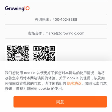
金融行业
获客分析
增长公开课
关于 GrowingIO
咨询热线：
400-102-8388
私有化部署
A/B 实验
增长博客
增长大会
市场合作：
market@growingio.com
渠道质量分析
产品使用文档
StartDT DAY
开发者文档
行业活动
SDK 文档
关注公众号
获取更多干货
我们想使用 cookie 以便更好了解您对本网站的使用情况，这将
场景指南
改善您今后对本网站访问的体验。关于 cookie 的使用，以及如
GrowingIO 是专注于数据智能分析与增长的品牌，核心平台为 GrowingIO
何撤回或管理您的同意，请详见我们的
隐私协议
。如你点击同意
按钮，将视为您同意 cookie 的使用。
分析云。
版权所有 © 北京易数科技有限公司
SDK相关说明
京ICP备15038330号
同意
京公网安备 11010502037228号
法律声明及隐私条款