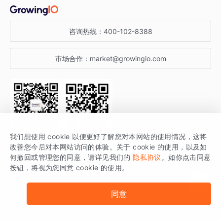
金融行业
获客分析
增长公开课
关于 GrowingIO
咨询热线：
400-102-8388
私有化部署
A/B 实验
增长博客
增长大会
市场合作：
market@growingio.com
渠道质量分析
产品使用文档
StartDT DAY
开发者文档
行业活动
SDK 文档
关注公众号
获取更多干货
我们想使用 cookie 以便更好了解您对本网站的使用情况，这将
场景指南
改善您今后对本网站访问的体验。关于 cookie 的使用，以及如
GrowingIO 是专注于数据智能分析与增长的品牌，核心平台为 GrowingIO
何撤回或管理您的同意，请详见我们的
隐私协议
。如你点击同意
按钮，将视为您同意 cookie 的使用。
分析云。
版权所有 © 北京易数科技有限公司
SDK相关说明
京ICP备15038330号
同意
京公网安备 11010502037228号
法律声明及隐私条款