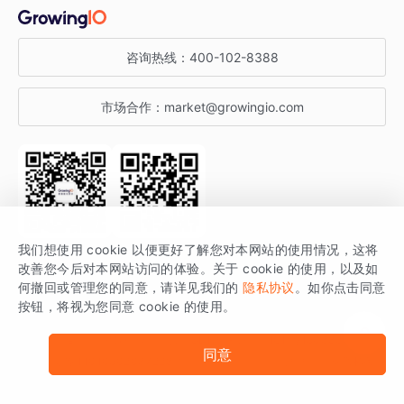
金融行业
获客分析
增长公开课
关于 GrowingIO
咨询热线：
400-102-8388
私有化部署
A/B 实验
增长博客
增长大会
市场合作：
market@growingio.com
渠道质量分析
产品使用文档
StartDT DAY
开发者文档
行业活动
SDK 文档
关注公众号
获取更多干货
我们想使用 cookie 以便更好了解您对本网站的使用情况，这将
场景指南
改善您今后对本网站访问的体验。关于 cookie 的使用，以及如
GrowingIO 是专注于数据智能分析与增长的品牌，核心平台为 GrowingIO
何撤回或管理您的同意，请详见我们的
隐私协议
。如你点击同意
按钮，将视为您同意 cookie 的使用。
分析云。
版权所有 © 北京易数科技有限公司
SDK相关说明
京ICP备15038330号
同意
京公网安备 11010502037228号
法律声明及隐私条款