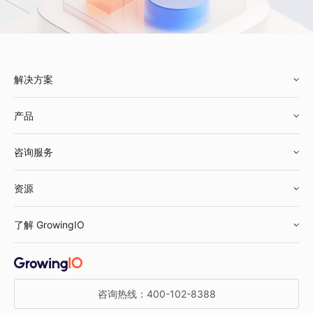
解决方案
产品
零售行业
咨询服务
美妆行业
增长分析
资源
鞋服行业
客户数据平台
咨询服务
了解 GrowingIO
汽车行业
智能运营
增长干货
金融行业
获客分析
增长公开课
关于 GrowingIO
咨询热线：
400-102-8388
私有化部署
A/B 实验
增长博客
增长大会