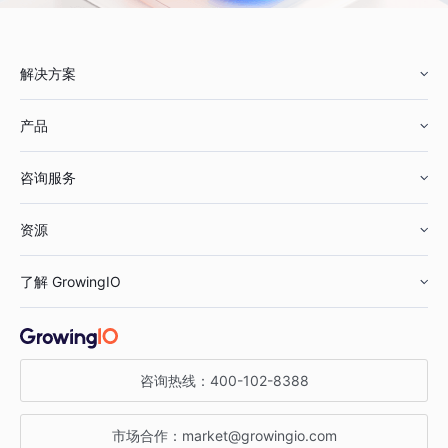
解决方案
产品
零售行业
咨询服务
美妆行业
增长分析
资源
鞋服行业
客户数据平台
咨询服务
了解 GrowingIO
汽车行业
智能运营
增长干货
金融行业
获客分析
增长公开课
关于 GrowingIO
咨询热线：
400-102-8388
私有化部署
A/B 实验
增长博客
增长大会
市场合作：
market@growingio.com
渠道质量分析