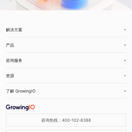
解决方案
产品
零售行业
咨询服务
美妆行业
增长分析
资源
鞋服行业
客户数据平台
咨询服务
了解 GrowingIO
汽车行业
智能运营
增长干货
金融行业
获客分析
增长公开课
关于 GrowingIO
咨询热线：
400-102-8388
私有化部署
A/B 实验
增长博客
增长大会