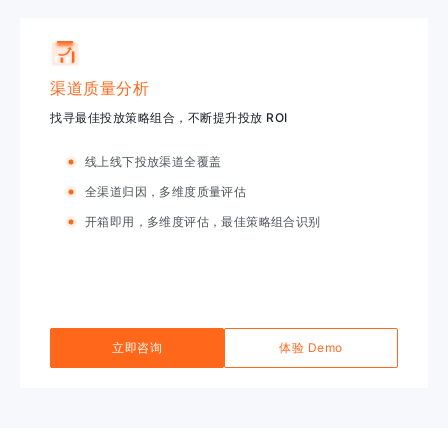
渠道质量分析
找寻最佳投放策略组合，不断提升投放 ROI
线上线下投放渠道全覆盖
全渠道归因，多维度质量评估
开箱即用，多维度评估，最佳策略组合识别
立即咨询
体验 Demo