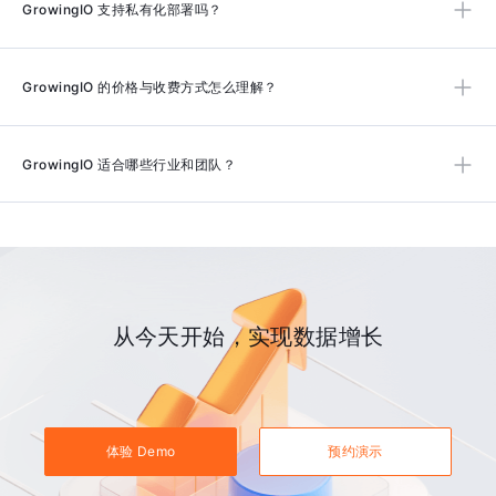
GrowingIO 是面向企业的数据智能增长平台。旗下核心产品
GrowingIO 支持私有化部署吗？
GrowingIO 分析云，帮助企业构建从数据采集、用户行为分析、业务
洞察到智能运营的完整闭环，核心能力覆盖增长分析（UBA）、客户数
据平台（CDP）与智能运营平台。同时，GrowingIO 正在将 AI 能力融
入分析与运营链路（如智能问数），帮助企业在智能化时代更快做出数
支持。GrowingIO 提供 SaaS 与私有化部署两种方式，企业可根据数
GrowingIO 的价格与收费方式怎么理解？
据驱动的增长决策。
据安全合规、数据资产自主可控、系统集成协同等需求选择适合的部署
方案。已服务金融、汽车、零售、消费品牌等行业企业。
GrowingIO 提供 SaaS 与私有化部署两种模式，支持按产品模块（如
GrowingIO 适合哪些行业和团队？
增长分析、CDP、智能运营等）灵活选购，按实际业务用量评估费用。
具体方案与价格请联系 GrowingIO 官方业务顾问获取定制报价。
成立以来已服务超过 1500 家企业级客户，覆盖零售、美妆、鞋服、汽
车、金融、电商、教育、酒旅等行业，产品、运营、市场、增长、数据
与管理团队均可使用。
从今天开始，实现数据增长
体验 Demo
预约演示