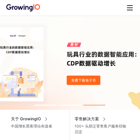
GrowingIO 分析云 — 数据智能增
关于 GrowingIO
零售解决方案
中国增长黑客理论布道者
100+ 头部泛零售客户服务经验
沉淀