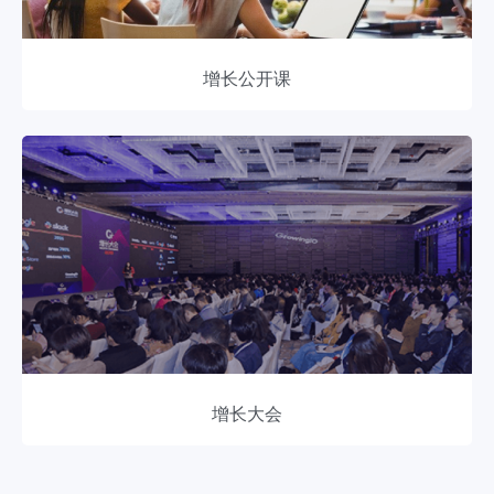
增长公开课
增长大会