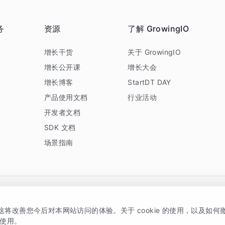
务
资源
了解 GrowingIO
务
增长干货
关于 GrowingIO
增长公开课
增长大会
增长博客
StartDT DAY
产品使用文档
行业活动
开发者文档
SDK 文档
场景指南
GrowingIO 是专注于数据智能分析与增长的品牌，核心平台为 GrowingIO 分析云
，这将改善您今后对本网站访问的体验。关于 cookie 的使用，以及如
5038330号
京公网安备 11010502037228号
的使用。