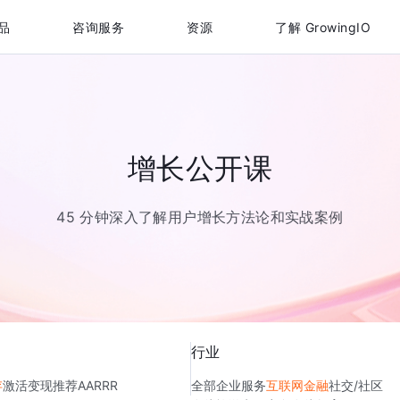
品
咨询服务
资源
了解 GrowingIO
增长公开课
45 分钟深入了解用户增长方法论和实战案例
行业
存
激活
变现
推荐
AARRR
全部
企业服务
互联网金融
社交/社区