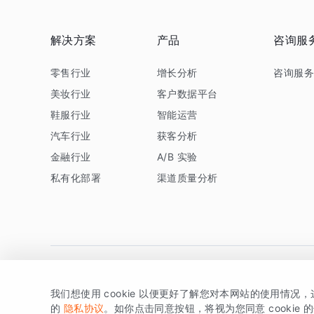
解决方案
产品
咨询服
零售行业
增长分析
咨询服
美妆行业
客户数据平台
鞋服行业
智能运营
汽车行业
获客分析
金融行业
A/B 实验
私有化部署
渠道质量分析
我们想使用 cookie 以便更好了解您对本网站的使用情况
版权所有 © 北京易数科技有限公司
SDK相关说明
京ICP备1
的
隐私协议
。如你点击同意按钮，将视为您同意 cookie 