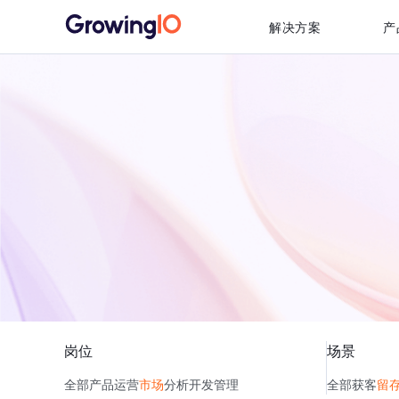
解决方案
产
岗位
场景
全部
产品
运营
市场
分析
开发
管理
全部
获客
留