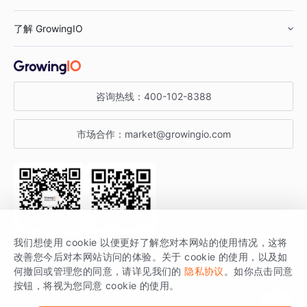
鞋服行业
客户数据平台
咨询服务
了解 GrowingIO
汽车行业
智能运营
增长干货
金融行业
获客分析
增长公开课
关于 GrowingIO
咨询热线：
400-102-8388
私有化部署
A/B 实验
增长博客
增长大会
市场合作：
market@growingio.com
渠道质量分析
产品使用文档
StartDT DAY
开发者文档
行业活动
SDK 文档
关注公众号
获取更多干货
我们想使用 cookie 以便更好了解您对本网站的使用情况，这将
场景指南
改善您今后对本网站访问的体验。关于 cookie 的使用，以及如
GrowingIO 是专注于数据智能分析与增长的品牌，核心平台为 GrowingIO
何撤回或管理您的同意，请详见我们的
隐私协议
。如你点击同意
按钮，将视为您同意 cookie 的使用。
分析云。