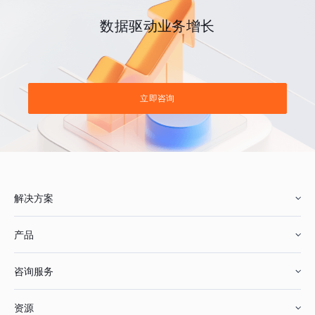
数据驱动业务增长
立即咨询
解决方案
产品
零售行业
咨询服务
美妆行业
增长分析
资源