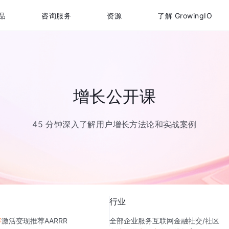
品
咨询服务
资源
了解 GrowingIO
增长公开课
45 分钟深入了解用户增长方法论和实战案例
行业
存
激活
变现
推荐
AARRR
全部
企业服务
互联网金融
社交/社区