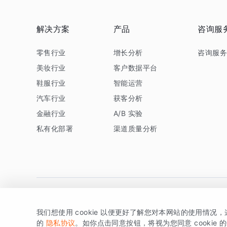
解决方案
产品
咨询服
零售行业
增长分析
咨询服
美妆行业
客户数据平台
鞋服行业
智能运营
汽车行业
获客分析
金融行业
A/B 实验
私有化部署
渠道质量分析
我们想使用 cookie 以便更好了解您对本网站的使用情况
版权所有 © 北京易数科技有限公司
SDK相关说明
京ICP备1
的
隐私协议
。如你点击同意按钮，将视为您同意 cookie 