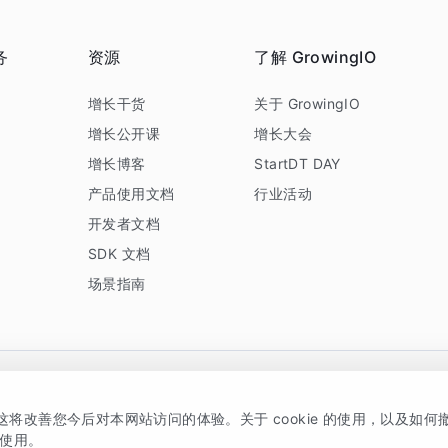
务
资源
了解 GrowingIO
务
增长干货
关于 GrowingIO
增长公开课
增长大会
增长博客
StartDT DAY
产品使用文档
行业活动
开发者文档
SDK 文档
场景指南
GrowingIO 是专注于数据智能分析与增长的品牌，核心平台为 GrowingIO 分析云
，这将改善您今后对本网站访问的体验。关于 cookie 的使用，以及如
5038330号
京公网安备 11010502037228号
的使用。