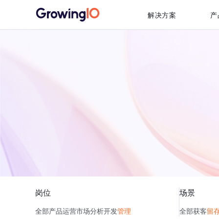
解决方案
产
岗位
场景
全部
产品
运营
市场
分析
开发
管理
全部
获客
留