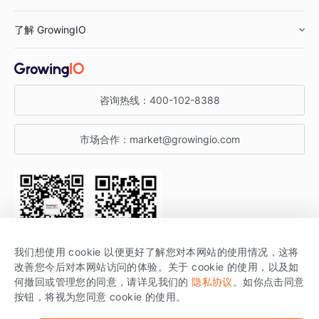
鞋服行业
客户数据平台
咨询服务
了解 GrowingIO
汽车行业
智能运营
增长干货
金融行业
获客分析
增长公开课
关于 GrowingIO
咨询热线：
400-102-8388
私有化部署
A/B 实验
增长博客
增长大会
市场合作：
market@growingio.com
渠道质量分析
产品使用文档
StartDT DAY
开发者文档
行业活动
SDK 文档
关注公众号
获取更多干货
我们想使用 cookie 以便更好了解您对本网站的使用情况，这将
场景指南
改善您今后对本网站访问的体验。关于 cookie 的使用，以及如
GrowingIO 是专注于数据智能分析与增长的品牌，核心平台为 GrowingIO
何撤回或管理您的同意，请详见我们的
隐私协议
。如你点击同意
按钮，将视为您同意 cookie 的使用。
分析云。