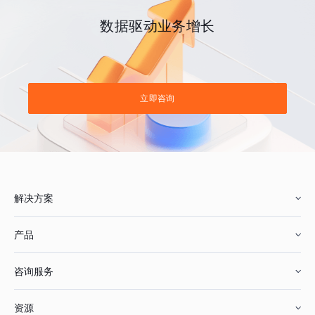
数据驱动业务增长
立即咨询
解决方案
产品
零售行业
咨询服务
美妆行业
增长分析
资源