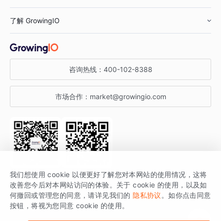
鞋服行业
客户数据平台
咨询服务
了解 GrowingIO
汽车行业
智能运营
增长干货
金融行业
获客分析
增长公开课
关于 GrowingIO
咨询热线：
400-102-8388
私有化部署
A/B 实验
增长博客
增长大会
市场合作：
market@growingio.com
渠道质量分析
产品使用文档
StartDT DAY
开发者文档
行业活动
SDK 文档
关注公众号
获取更多干货
我们想使用 cookie 以便更好了解您对本网站的使用情况，这将
场景指南
改善您今后对本网站访问的体验。关于 cookie 的使用，以及如
GrowingIO 是专注于数据智能分析与增长的品牌，核心平台为 GrowingIO
何撤回或管理您的同意，请详见我们的
隐私协议
。如你点击同意
按钮，将视为您同意 cookie 的使用。
分析云。