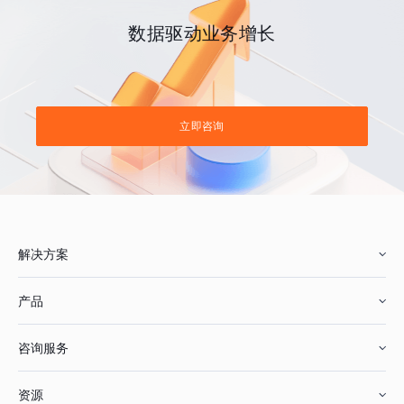
数据驱动业务增长
立即咨询
解决方案
产品
零售行业
咨询服务
美妆行业
增长分析
资源