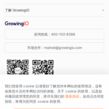
鞋服行业
客户数据平台
咨询服务
了解 GrowingIO
汽车行业
智能运营
增长干货
金融行业
获客分析
增长公开课
关于 GrowingIO
咨询热线：
400-102-8388
私有化部署
A/B 实验
增长博客
增长大会
市场合作：
market@growingio.com
渠道质量分析
产品使用文档
StartDT DAY
开发者文档
行业活动
SDK 文档
关注公众号
获取更多干货
我们想使用 cookie 以便更好了解您对本网站的使用情况，这将
场景指南
改善您今后对本网站访问的体验。关于 cookie 的使用，以及如
GrowingIO 是专注于数据智能分析与增长的品牌，核心平台为 GrowingIO
何撤回或管理您的同意，请详见我们的
隐私协议
。如你点击同意
按钮，将视为您同意 cookie 的使用。
分析云。