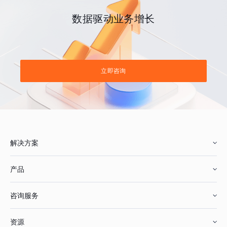
数据驱动业务增长
立即咨询
解决方案
产品
零售行业
咨询服务
美妆行业
增长分析
资源