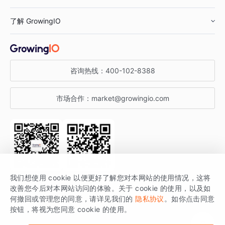
鞋服行业
客户数据平台
咨询服务
了解 GrowingIO
汽车行业
智能运营
增长干货
金融行业
获客分析
增长公开课
关于 GrowingIO
咨询热线：
400-102-8388
私有化部署
A/B 实验
增长博客
增长大会
市场合作：
market@growingio.com
渠道质量分析
产品使用文档
StartDT DAY
开发者文档
行业活动
SDK 文档
关注公众号
获取更多干货
我们想使用 cookie 以便更好了解您对本网站的使用情况，这将
场景指南
改善您今后对本网站访问的体验。关于 cookie 的使用，以及如
GrowingIO 是专注于数据智能分析与增长的品牌，核心平台为 GrowingIO
何撤回或管理您的同意，请详见我们的
隐私协议
。如你点击同意
按钮，将视为您同意 cookie 的使用。
分析云。