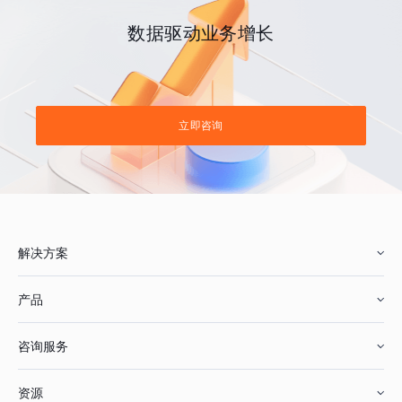
数据驱动业务增长
立即咨询
解决方案
产品
零售行业
咨询服务
美妆行业
增长分析
资源