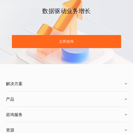
数据驱动业务增长
立即咨询
解决方案
产品
零售行业
咨询服务
美妆行业
增长分析
资源