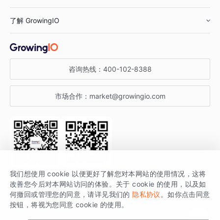
鞋服行业
客户数据平台
咨询服务
了解 GrowingIO
汽车行业
智能运营
增长干货
金融行业
获客分析
增长公开课
关于 GrowingIO
咨询热线：
400-102-8388
私有化部署
A/B 实验
增长博客
增长大会
市场合作：
market@growingio.com
渠道质量分析
产品使用文档
StartDT DAY
开发者文档
行业活动
SDK 文档
关注公众号
获取更多干货
我们想使用 cookie 以便更好了解您对本网站的使用情况，这将
场景指南
改善您今后对本网站访问的体验。关于 cookie 的使用，以及如
GrowingIO 是专注于数据智能分析与增长的品牌，核心平台为 GrowingIO
何撤回或管理您的同意，请详见我们的
隐私协议
。如你点击同意
按钮，将视为您同意 cookie 的使用。
分析云。