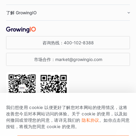
鞋服行业
客户数据平台
咨询服务
了解 GrowingIO
汽车行业
智能运营
增长干货
金融行业
获客分析
增长公开课
关于 GrowingIO
咨询热线：
400-102-8388
私有化部署
A/B 实验
增长博客
增长大会
市场合作：
market@growingio.com
渠道质量分析
产品使用文档
StartDT DAY
开发者文档
行业活动
SDK 文档
关注公众号
获取更多干货
我们想使用 cookie 以便更好了解您对本网站的使用情况，这将
场景指南
改善您今后对本网站访问的体验。关于 cookie 的使用，以及如
GrowingIO 是专注于数据智能分析与增长的品牌，核心平台为 GrowingIO
何撤回或管理您的同意，请详见我们的
隐私协议
。如你点击同意
按钮，将视为您同意 cookie 的使用。
分析云。