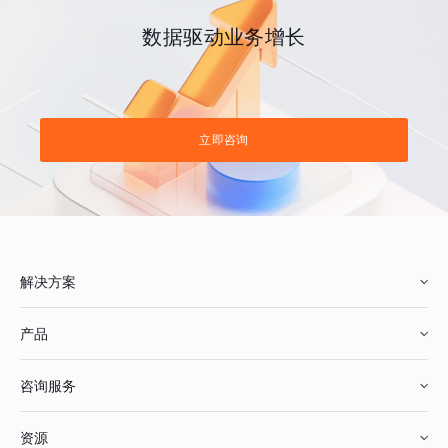
数据驱动业务增长
立即咨询
解决方案
产品
零售行业
咨询服务
美妆行业
增长分析
资源