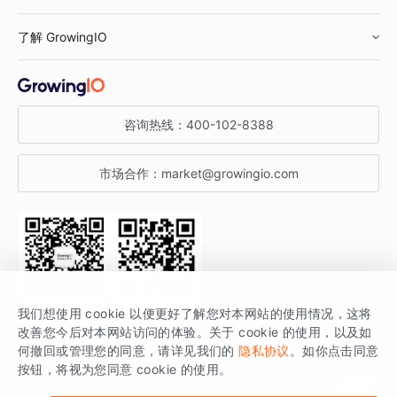
鞋服行业
客户数据平台
咨询服务
了解 GrowingIO
汽车行业
智能运营
增长干货
金融行业
获客分析
增长公开课
关于 GrowingIO
咨询热线：
400-102-8388
私有化部署
A/B 实验
增长博客
增长大会
市场合作：
market@growingio.com
渠道质量分析
产品使用文档
StartDT DAY
开发者文档
行业活动
SDK 文档
关注公众号
获取更多干货
我们想使用 cookie 以便更好了解您对本网站的使用情况，这将
场景指南
改善您今后对本网站访问的体验。关于 cookie 的使用，以及如
GrowingIO 是专注于数据智能分析与增长的品牌，核心平台为 GrowingIO
何撤回或管理您的同意，请详见我们的
隐私协议
。如你点击同意
按钮，将视为您同意 cookie 的使用。
分析云。