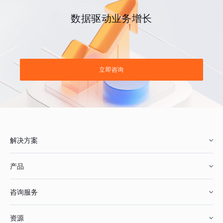
数据驱动业务增长
立即咨询
解决方案
产品
零售行业
咨询服务
美妆行业
增长分析
资源