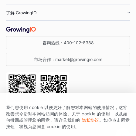
鞋服行业
客户数据平台
咨询服务
了解 GrowingIO
汽车行业
智能运营
增长干货
金融行业
获客分析
增长公开课
关于 GrowingIO
咨询热线：
400-102-8388
私有化部署
A/B 实验
增长博客
增长大会
市场合作：
market@growingio.com
渠道质量分析
产品使用文档
StartDT DAY
开发者文档
行业活动
SDK 文档
关注公众号
获取更多干货
我们想使用 cookie 以便更好了解您对本网站的使用情况，这将
场景指南
改善您今后对本网站访问的体验。关于 cookie 的使用，以及如
GrowingIO 是专注于数据智能分析与增长的品牌，核心平台为 GrowingIO
何撤回或管理您的同意，请详见我们的
隐私协议
。如你点击同意
按钮，将视为您同意 cookie 的使用。
分析云。