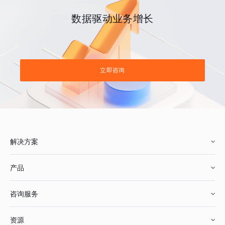
数据驱动业务增长
立即咨询
解决方案
产品
零售行业
咨询服务
美妆行业
增长分析
资源