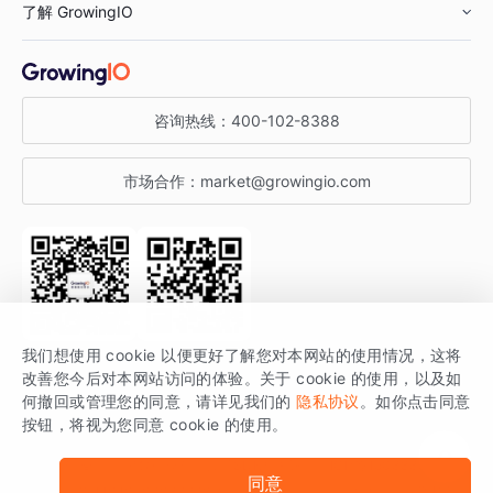
了解 GrowingIO
汽车行业
智能运营
增长干货
金融行业
获客分析
增长公开课
关于 GrowingIO
咨询热线：
400-102-8388
私有化部署
A/B 实验
增长博客
增长大会
市场合作：
market@growingio.com
渠道质量分析
产品使用文档
StartDT DAY
开发者文档
行业活动
SDK 文档
关注公众号
获取更多干货
我们想使用 cookie 以便更好了解您对本网站的使用情况，这将
场景指南
改善您今后对本网站访问的体验。关于 cookie 的使用，以及如
GrowingIO 是专注于数据智能分析与增长的品牌，核心平台为 GrowingIO
何撤回或管理您的同意，请详见我们的
隐私协议
。如你点击同意
按钮，将视为您同意 cookie 的使用。
分析云。
版权所有 © 北京易数科技有限公司
SDK相关说明
京ICP备15038330号
同意
京公网安备 11010502037228号
法律声明及隐私条款