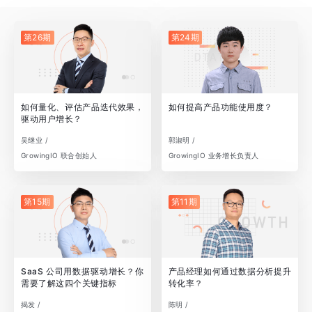
第26期
第24期
如何量化、评估产品迭代效果，
如何提高产品功能使用度？
驱动用户增长？
吴继业 /
郭淑明 /
GrowingIO 联合创始人
GrowingIO 业务增长负责人
第15期
第11期
SaaS 公司用数据驱动增长？你
产品经理如何通过数据分析提升
需要了解这四个关键指标
转化率？
揭发 /
陈明 /