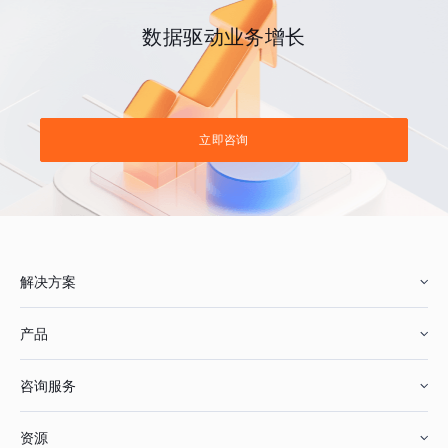
数据驱动业务增长
立即咨询
解决方案
产品
零售行业
咨询服务
美妆行业
增长分析
资源