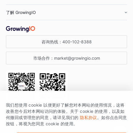
鞋服行业
客户数据平台
咨询服务
了解 GrowingIO
汽车行业
智能运营
增长干货
金融行业
获客分析
增长公开课
关于 GrowingIO
咨询热线：
400-102-8388
私有化部署
A/B 实验
增长博客
增长大会
市场合作：
market@growingio.com
渠道质量分析
产品使用文档
StartDT DAY
开发者文档
行业活动
SDK 文档
关注公众号
获取更多干货
我们想使用 cookie 以便更好了解您对本网站的使用情况，这将
场景指南
改善您今后对本网站访问的体验。关于 cookie 的使用，以及如
GrowingIO 是专注于数据智能分析与增长的品牌，核心平台为 GrowingIO
何撤回或管理您的同意，请详见我们的
隐私协议
。如你点击同意
按钮，将视为您同意 cookie 的使用。
分析云。