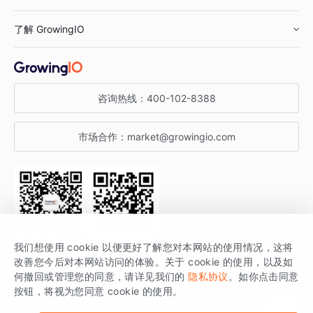
鞋服行业
客户数据平台
咨询服务
了解 GrowingIO
汽车行业
智能运营
增长干货
金融行业
获客分析
增长公开课
关于 GrowingIO
咨询热线：
400-102-8388
私有化部署
A/B 实验
增长博客
增长大会
市场合作：
market@growingio.com
渠道质量分析
产品使用文档
StartDT DAY
开发者文档
行业活动
SDK 文档
关注公众号
获取更多干货
我们想使用 cookie 以便更好了解您对本网站的使用情况，这将
场景指南
改善您今后对本网站访问的体验。关于 cookie 的使用，以及如
GrowingIO 是专注于数据智能分析与增长的品牌，核心平台为 GrowingIO
何撤回或管理您的同意，请详见我们的
隐私协议
。如你点击同意
按钮，将视为您同意 cookie 的使用。
分析云。