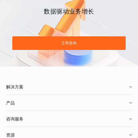
数据驱动业务增长
立即咨询
解决方案
产品
零售行业
咨询服务
美妆行业
增长分析
资源