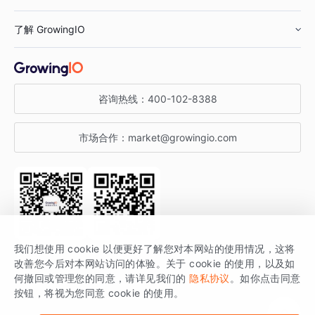
鞋服行业
客户数据平台
咨询服务
了解 GrowingIO
汽车行业
智能运营
增长干货
金融行业
获客分析
增长公开课
关于 GrowingIO
咨询热线：
400-102-8388
私有化部署
A/B 实验
增长博客
增长大会
市场合作：
market@growingio.com
渠道质量分析
产品使用文档
StartDT DAY
开发者文档
行业活动
SDK 文档
关注公众号
获取更多干货
我们想使用 cookie 以便更好了解您对本网站的使用情况，这将
场景指南
改善您今后对本网站访问的体验。关于 cookie 的使用，以及如
GrowingIO 是专注于数据智能分析与增长的品牌，核心平台为 GrowingIO
何撤回或管理您的同意，请详见我们的
隐私协议
。如你点击同意
按钮，将视为您同意 cookie 的使用。
分析云。