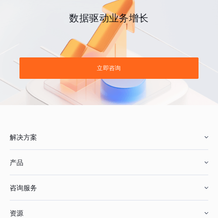
数据驱动业务增长
立即咨询
解决方案
产品
零售行业
咨询服务
美妆行业
增长分析
资源