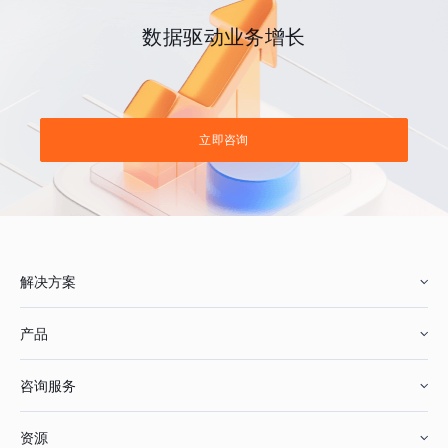
数据驱动业务增长
立即咨询
解决方案
产品
零售行业
咨询服务
美妆行业
增长分析
资源