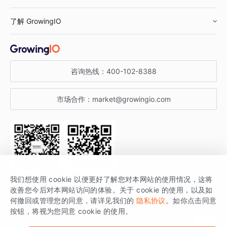
鞋服行业
客户数据平台
咨询服务
了解 GrowingIO
汽车行业
智能运营
增长干货
金融行业
获客分析
增长公开课
关于 GrowingIO
咨询热线：
400-102-8388
私有化部署
A/B 实验
增长博客
增长大会
市场合作：
market@growingio.com
渠道质量分析
产品使用文档
StartDT DAY
开发者文档
行业活动
SDK 文档
关注公众号
获取更多干货
我们想使用 cookie 以便更好了解您对本网站的使用情况，这将
场景指南
改善您今后对本网站访问的体验。关于 cookie 的使用，以及如
GrowingIO 是专注于数据智能分析与增长的品牌，核心平台为 GrowingIO
何撤回或管理您的同意，请详见我们的
隐私协议
。如你点击同意
按钮，将视为您同意 cookie 的使用。
分析云。