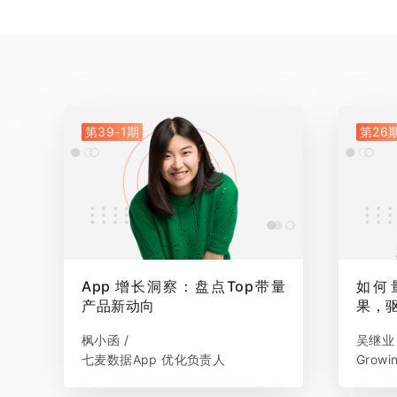
第39-1期
第26
App 增长洞察：盘点Top带量
如何
产品新动向
果，
枫小函 /
吴继业 
七麦数据App 优化负责人
Grow