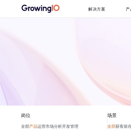
解决方案
产
岗位
场景
全部
产品
运营
市场
分析
开发
管理
全部
获客
留