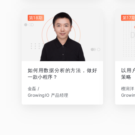
第18期
第17
如何用数据分析的方法，做好
以用
一款小程序？
策略
金磊 /
檀润洋 
GrowingIO 产品经理
Grow