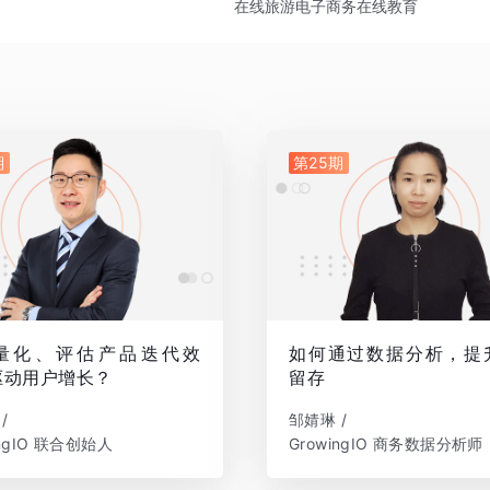
在线旅游
电子商务
在线教育
期
第25期
量化、评估产品迭代效
如何通过数据分析，提
驱动用户增长？
留存
/
邹婧琳 /
ingIO 联合创始人
GrowingIO 商务数据分析师