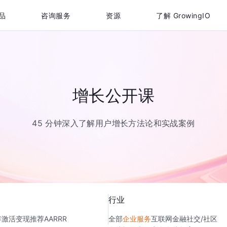
品
咨询服务
资源
了解 GrowingIO
增长公开课
45 分钟深入了解用户增长方法论和实战案例
行业
存
激活
变现
推荐
AARRR
全部
企业服务
互联网金融
社交/社区