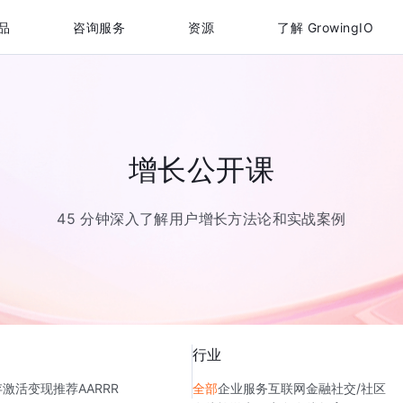
品
咨询服务
资源
了解 GrowingIO
增长公开课
45 分钟深入了解用户增长方法论和实战案例
行业
存
激活
变现
推荐
AARRR
全部
企业服务
互联网金融
社交/社区