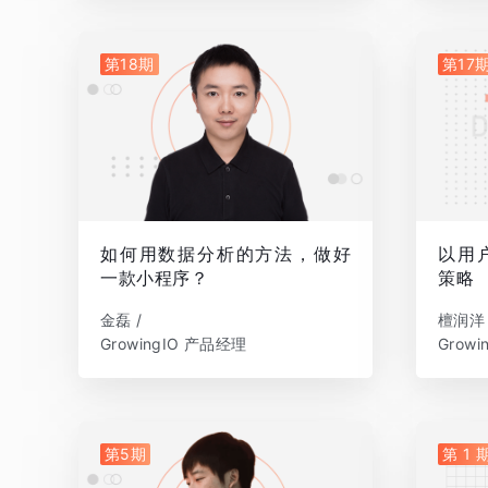
第18期
第17
如何用数据分析的方法，做好
以用
一款小程序？
策略
金磊 /
檀润洋 
GrowingIO 产品经理
Grow
第5期
第 1 