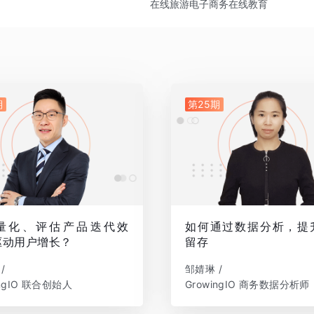
在线旅游
电子商务
在线教育
期
第25期
量化、评估产品迭代效
如何通过数据分析，提
驱动用户增长？
留存
/
邹婧琳 /
ingIO 联合创始人
GrowingIO 商务数据分析师