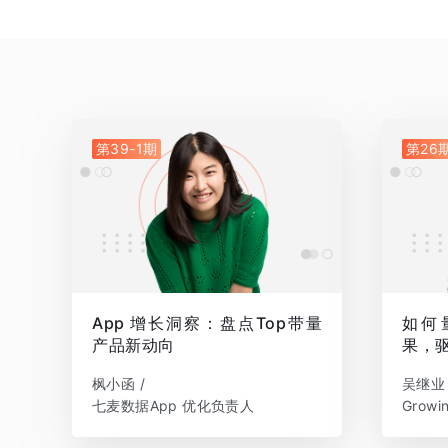
第39-1期
第26
App 增长洞察：盘点Top带量
如何
产品新动向
果，
枫小函 /
吴继业 
七麦数据App 优化负责人
Grow