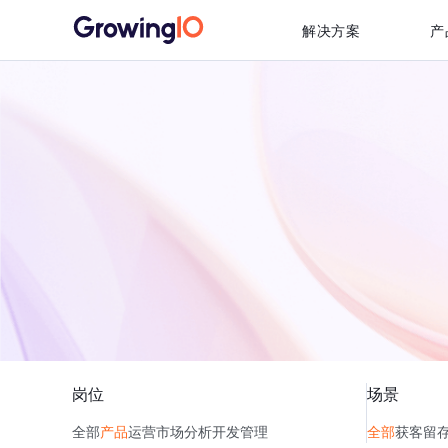
解决方案
产
岗位
场景
全部
产品
运营
市场
分析
开发
管理
全部
获客
留