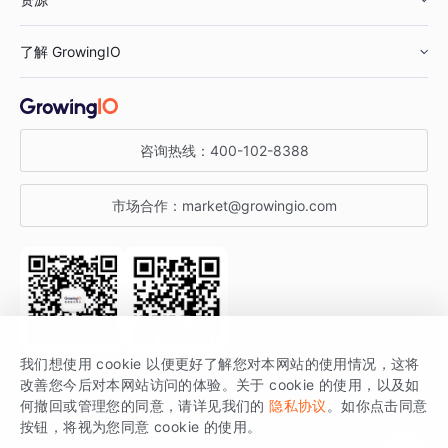
鞋服行业
客户数据平台
咨询服务
了解 GrowingIO
汽车行业
智能运营
增长干货
金融行业
获客分析
增长公开课
关于 GrowingIO
咨询热线：
400-102-8388
私有化部署
A/B 实验
增长博客
增长大会
市场合作：
market@growingio.com
渠道质量分析
产品使用文档
StartDT DAY
开发者文档
行业活动
SDK 文档
关注公众号
获取更多干货
我们想使用 cookie 以便更好了解您对本网站的使用情况，这将
场景指南
改善您今后对本网站访问的体验。关于 cookie 的使用，以及如
GrowingIO 是专注于数据智能分析与增长的品牌，核心平台为 GrowingIO
何撤回或管理您的同意，请详见我们的
隐私协议
。如你点击同意
按钮，将视为您同意 cookie 的使用。
分析云。