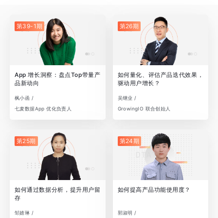
第39-1期
第26期
App 增长洞察：盘点Top带量产
如何量化、评估产品迭代效果，
品新动向
驱动用户增长？
枫小函 /
吴继业 /
七麦数据App 优化负责人
GrowingIO 联合创始人
第25期
第24期
如何通过数据分析，提升用户留
如何提高产品功能使用度？
存
邹婧琳 /
郭淑明 /